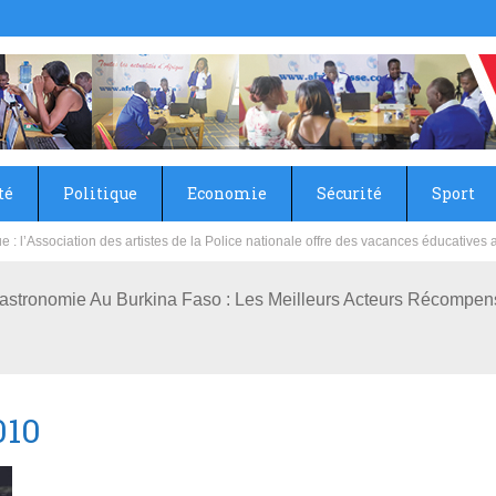
té
Politique
Economie
Sécurité
Sport
sie rénove les écoles primaire et collège du Camp Général Aboubacar Sangoulé La
Gastronomie Au Burkina Faso : Les Meilleurs Acteurs Récompe
010