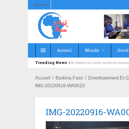
Afrikpresse
Accueil
Monde
Socié
Trending News
Education : la fédération de la Rus
Accueil
Burkina Faso
Divertissement Et 
IMG-20220916-WA0010
IMG-20220916-WA0