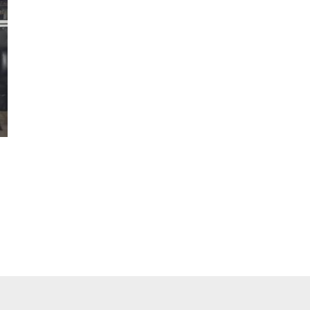
pp
ger