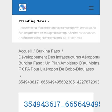
Trending News
Education : la fédération de la Russie rénove les
écoles primaire et collège du Camp Général
Aboubacar Sangoulé Lamizana
Accueil
Burkina Faso
Développement Des Infrastructures Aéroportuaires A
Burkina Faso : Un Plan Ambitieux D'au Moins 100 Mil
F CFA Pour L'aéroport De Bobo-Dioulasso
354943617_665649495602305_422787239331467
354943617_66564949560