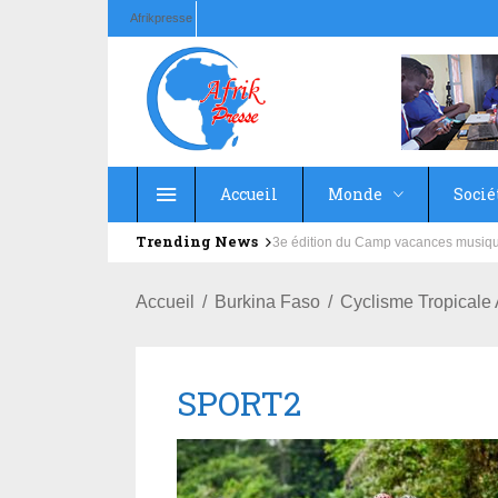
Afrikpresse
Accueil
Monde
Socié
Trending News
Education : la fédération de la Rus
Accueil
Burkina Faso
Cyclisme Tropical
SPORT2