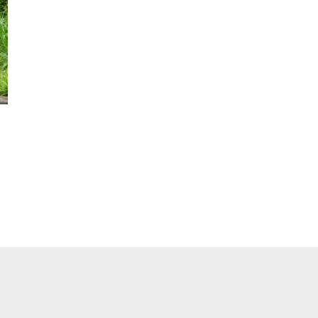
pp
ger