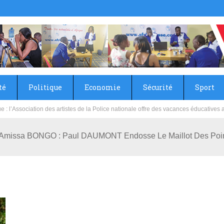
té
Politique
Economie
Sécurité
Sport
sie rénove les écoles primaire et collège du Camp Général Aboubacar Sangoulé La
e Amissa BONGO : Paul DAUMONT Endosse Le Maillot Des Poin