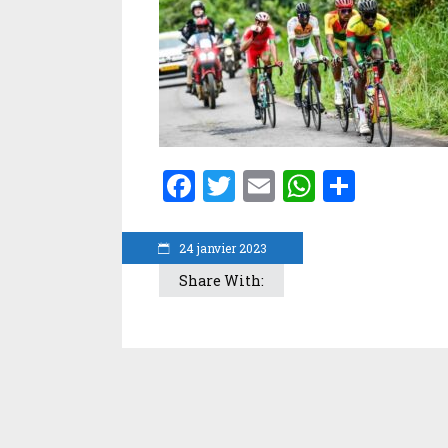
Facebook
Twitter
Email
WhatsA
Parta
24 janvier 2023
Share With: