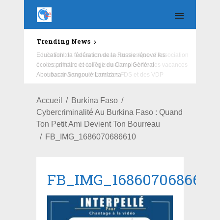
Trending News
Education : la fédération de la Russie rénove les
écoles primaire et collège du Camp Général
Aboubacar Sangoulé Lamizana
Accueil
Burkina Faso
Cybercriminalité Au Burkina Faso : Quand
Ton Petit Ami Devient Ton Bourreau
FB_IMG_1686070686610
FB_IMG_1686070686610