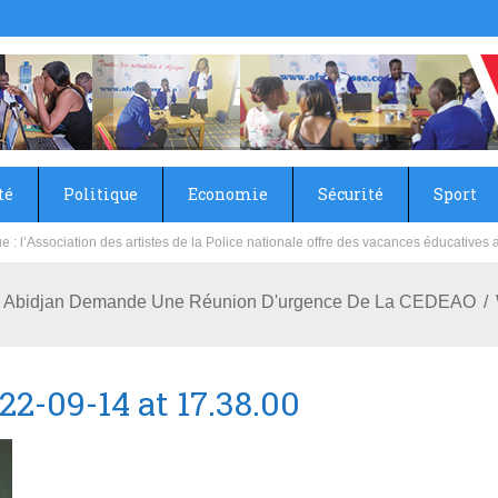
té
Politique
Economie
Sécurité
Sport
sie rénove les écoles primaire et collège du Camp Général Aboubacar Sangoulé La
ire : Abidjan Demande Une Réunion D'urgence De La CEDEAO
-09-14 at 17.38.00