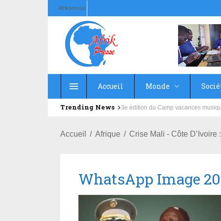
Afrikpresse
Accueil
Monde
Socié
Trending News
Education : la fédération de la Rus
Accueil
Afrique
Crise Mali - Côte D’Ivo
WhatsApp Image 2022