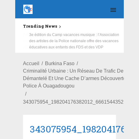
Trending News
Education : la fédération de la Russie rénove les
écoles primaire et collège du Camp Général
Aboubacar Sangoulé Lamizana
Accueil
Burkina Faso
Criminalité Urbaine : Un Réseau De Trafic De Stupéf
Démantelé Et Une Cache D’armes Découverte Par 
Police À Ouagadougou
343075954_198204176382012_666154435251976
343075954_19820417638