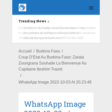
Trending News
Education : la fédération de la Russie rénove les
écoles primaire et collège du Camp Général
Aboubacar Sangoulé Lamizana
Accueil
Burkina Faso
Coup D'Etat Au Burkina Faso: Zarata
Zoungrana Souhaite La Bienvenue Au
Capitaine Ibrahim Traoré
WhatsApp Image 2022-10-03 At 20.23.48
WhatsApp Image