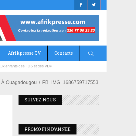
Afrikpresse TV
Contacts
mizana
ie À Ouagadougou
FB_IMG_1686759717553
SUIVEZ-NOUS
PROMO FIN D’ANNEE