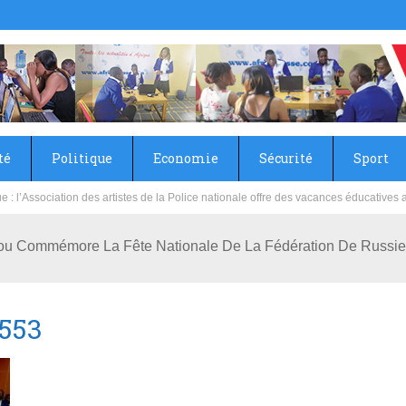
té
Politique
Economie
Sécurité
Sport
sie rénove les écoles primaire et collège du Camp Général Aboubacar Sangoulé La
cou Commémore La Fête Nationale De La Fédération De Russ
553