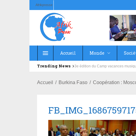
Afrikpresse
Accueil
Monde
Socié
Trending News
Education : la fédération de la Rus
Accueil
Burkina Faso
Coopération : Mos
FB_IMG_1686759717