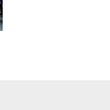
pp
ger