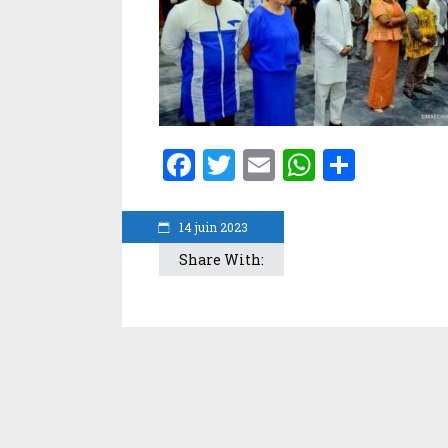
Facebook
Twitter
Email
WhatsA
Parta
14 juin 2023
Share With: