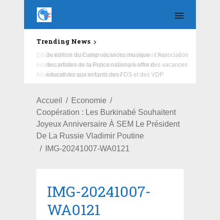
Trending News
Education : la fédération de la Russie rénove les
écoles primaire et collège du Camp Général
Aboubacar Sangoulé Lamizana
Accueil
Economie
Coopération : Les Burkinabé Souhaitent
Joyeux Anniversaire À SEM Le Président
De La Russie Vladimir Poutine
IMG-20241007-WA0121
IMG-20241007-
WA0121