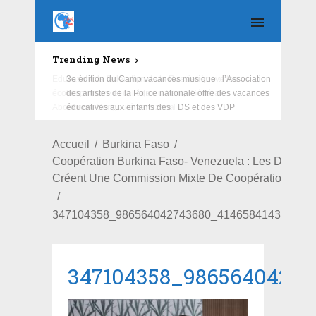
Trending News
Education : la fédération de la Russie rénove les
écoles primaire et collège du Camp Général
Aboubacar Sangoulé Lamizana
Accueil
Burkina Faso
Coopération Burkina Faso- Venezuela : Les Deux P
Créent Une Commission Mixte De Coopération
347104358_986564042743680_414658414324412
347104358_98656404274