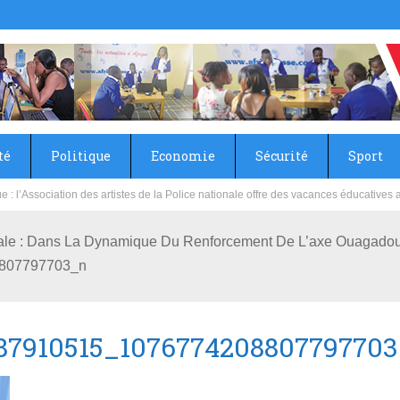
té
Politique
Economie
Sécurité
Sport
sie rénove les écoles primaire et collège du Camp Général Aboubacar Sangoulé La
rale : Dans La Dynamique Du Renforcement De L’axe Ouagado
807797703_n
87910515_107677420880779770