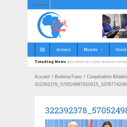
Afrikpresse
Accueil
Monde
Socié
Trending News
Education : la fédération de la Rus
Accueil
Burkina Faso
Coopération Bilaté
322392378_570524987910515_1076774208
322392378_5705249