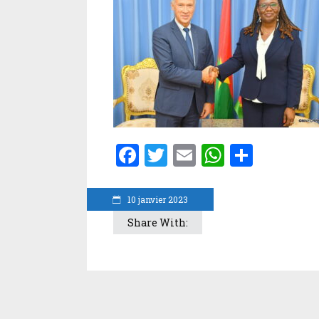
Facebook
Twitter
Email
WhatsA
Parta
10 janvier 2023
Share With: