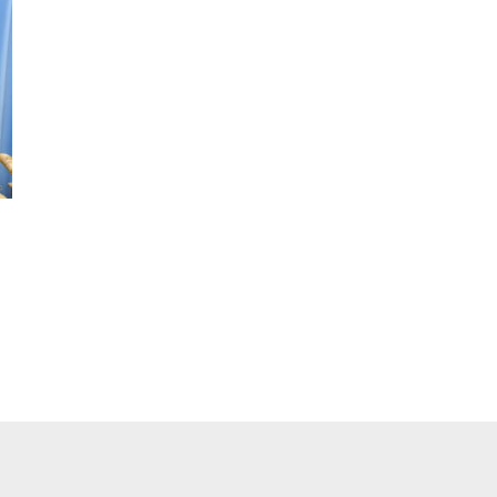
pp
ger