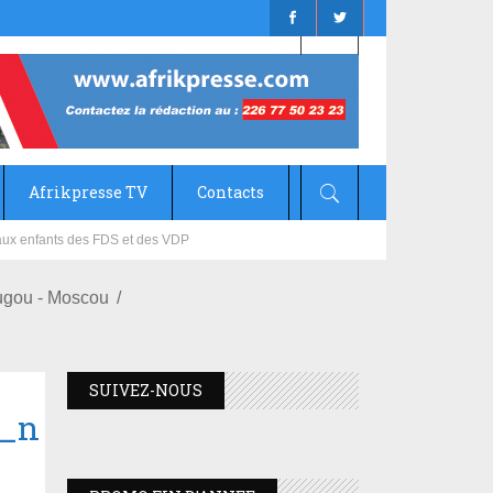
Afrikpresse TV
Contacts
mizana
ugou - Moscou
SUIVEZ-NOUS
3_n