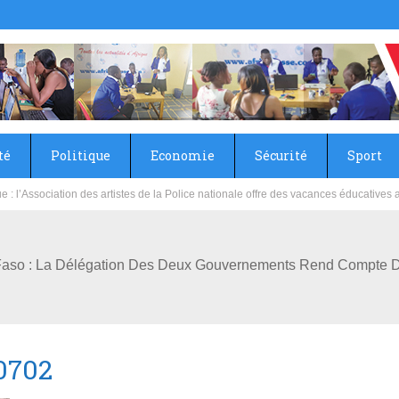
té
Politique
Economie
Sécurité
Sport
sie rénove les écoles primaire et collège du Camp Général Aboubacar Sangoulé La
a Faso : La Délégation Des Deux Gouvernements Rend Compte D
0702