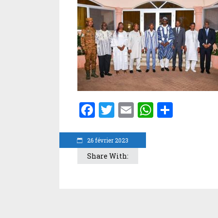
Facebook
Twitter
Email
WhatsA
Parta
26 février 2023
Share With: