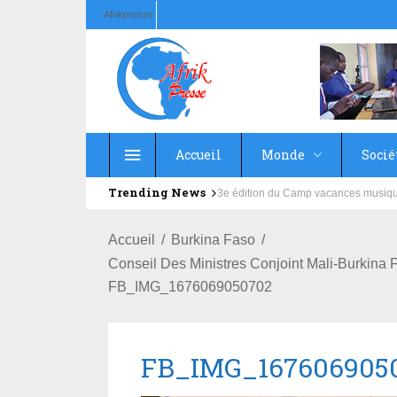
Afrikpresse
Accueil
Monde
Socié
Trending News
Education : la fédération de la Rus
Accueil
Burkina Faso
Conseil Des Ministres Conjoint Mali-Burkin
FB_IMG_1676069050702
FB_IMG_167606905