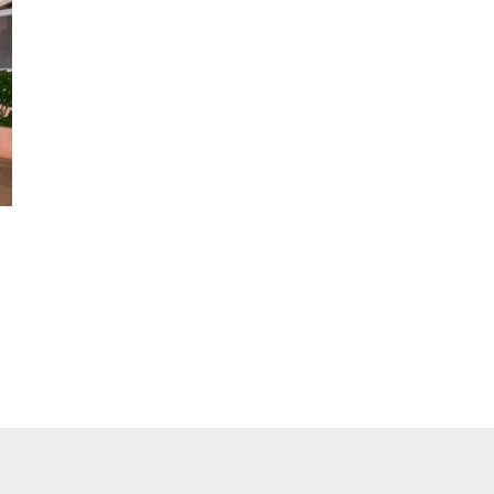
pp
ger