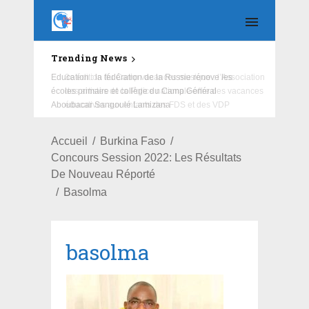
Trending News
Education : la fédération de la Russie rénove les
écoles primaire et collège du Camp Général
Aboubacar Sangoulé Lamizana
Accueil
Burkina Faso
Concours Session 2022: Les Résultats
De Nouveau Réporté
Basolma
basolma