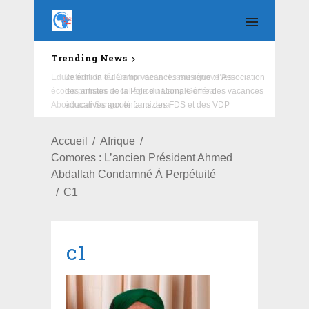
Trending News
Education : la fédération de la Russie rénove les
écoles primaire et collège du Camp Général
Aboubacar Sangoulé Lamizana
Accueil
Afrique
Comores : L’ancien Président Ahmed
Abdallah Condamné À Perpétuité
C1
c1