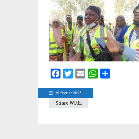
Facebook
Twitter
Email
WhatsA
Parta
19 février 2025
Share With: