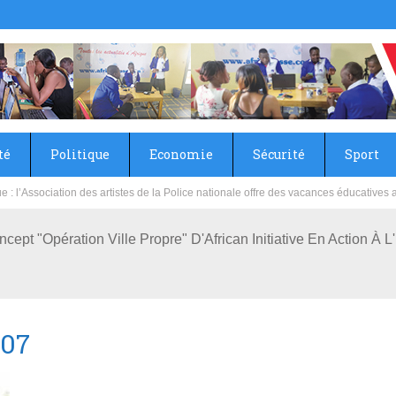
té
Politique
Economie
Sécurité
Sport
sie rénove les écoles primaire et collège du Camp Général Aboubacar Sangoulé La
ncept "Opération Ville Propre" D'African Initiative En Action À
07