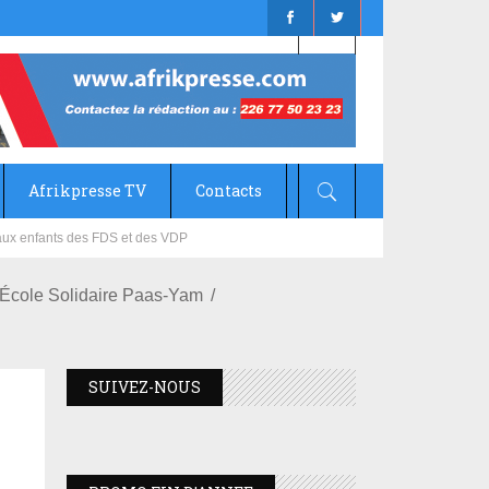
Afrikpresse TV
Contacts
mizana
 L'École Solidaire Paas-Yam
SUIVEZ-NOUS