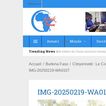
Afrikpresse
Accueil
Monde
Socié
Trending News
Education : la fédération de la Rus
Accueil
Burkina Faso
Citoyenneté : Le Co
IMG-20250219-WA0107
IMG-20250219-WA01