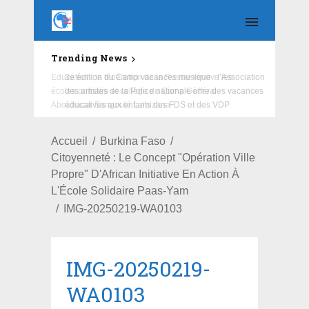
Trending News
Education : la fédération de la Russie rénove les
écoles primaire et collège du Camp Général
Aboubacar Sangoulé Lamizana
Accueil
Burkina Faso
Citoyenneté : Le Concept "Opération Ville
Propre" D'African Initiative En Action À
L'École Solidaire Paas-Yam
IMG-20250219-WA0103
IMG-20250219-
WA0103