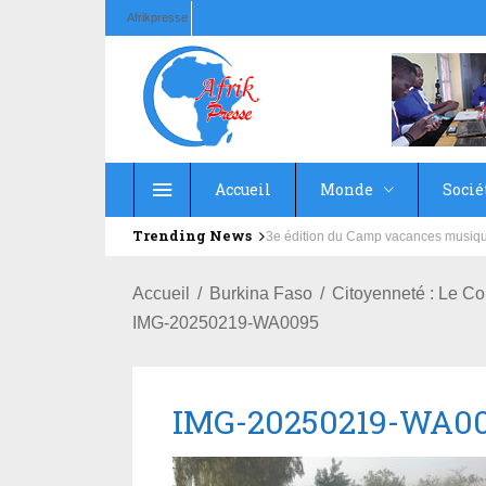
Afrikpresse
Accueil
Monde
Socié
Trending News
Education : la fédération de la Rus
Accueil
Burkina Faso
Citoyenneté : Le Co
IMG-20250219-WA0095
IMG-20250219-WA0