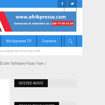
Afrikpresse TV
Contacts
mizana
 L'École Solidaire Paas-Yam
SUIVEZ-NOUS