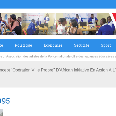
té
Politique
Economie
Sécurité
Sport
sie rénove les écoles primaire et collège du Camp Général Aboubacar Sangoulé La
ncept "Opération Ville Propre" D'African Initiative En Action À
095