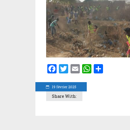
Facebook
Twitter
Email
WhatsA
Parta
19 février 2025
Share With: