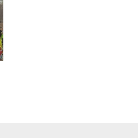
pp
ger