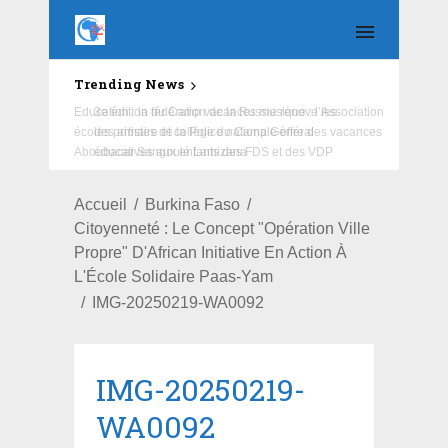
Trending News
Education : la fédération de la Russie rénove les
écoles primaire et collège du Camp Général
Aboubacar Sangoulé Lamizana
Accueil
Burkina Faso
Citoyenneté : Le Concept "Opération Ville
Propre" D'African Initiative En Action À
L'École Solidaire Paas-Yam
IMG-20250219-WA0092
IMG-20250219-
WA0092