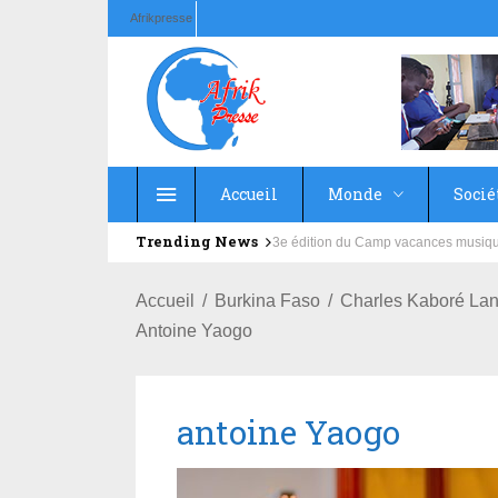
Afrikpresse
Accueil
Monde
Socié
Trending News
Education : la fédération de la Rus
Accueil
Burkina Faso
Charles Kaboré La
Antoine Yaogo
antoine Yaogo