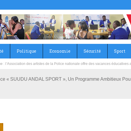
té
Politique
Economie
Sécurité
Sport
sie rénove les écoles primaire et collège du Camp Général Aboubacar Sangoulé La
nce « SUUDU ANDAL SPORT », Un Programme Ambitieux Pour 