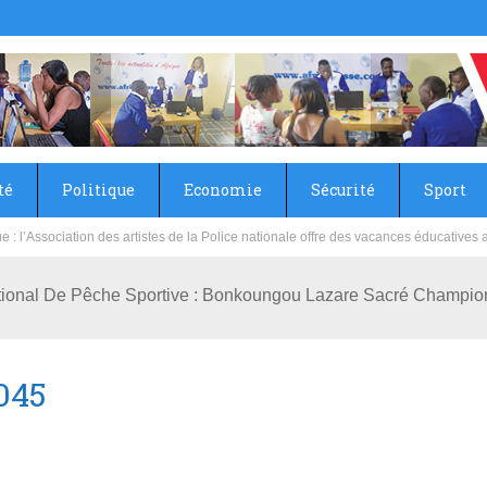
té
Politique
Economie
Sécurité
Sport
sie rénove les écoles primaire et collège du Camp Général Aboubacar Sangoulé La
ional De Pêche Sportive : Bonkoungou Lazare Sacré Champion
045