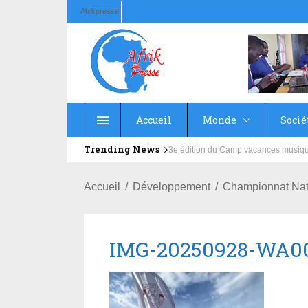
Afrikpresse
Accueil
Monde
Socié
Trending News
Education : la fédération de la Rus
Accueil
Développement
Championnat Nat
IMG-20250928-WA0