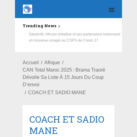
Trending News
3e édition du Camp vacances musique : l’Association
des artistes de la Police nationale offre des vacances
éducatives aux enfants des FDS et des VDP
Accueil
Afrique
CAN Total Maroc 2025 : Brama Traoré
Dévoile Sa Liste À 15 Jours Du Coup
D’envoi
COACH ET SADIO MANE
COACH ET SADIO
MANE