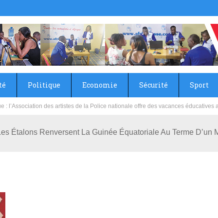
té
Politique
Economie
Sécurité
Sport
sie rénove les écoles primaire et collège du Camp Général Aboubacar Sangoulé La
es Étalons Renversent La Guinée Équatoriale Au Terme D’un M