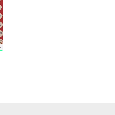
pp
ger