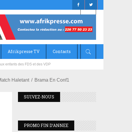
Afrikpresse TV
Contacts
mizana
atch Haletant
Brama En Conf1
SUIVEZ-NOUS
PROMO FIN D’ANNEE