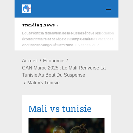
Trending News
Education : la fédération de la Russie rénove les
écoles primaire et collège du Camp Général
Aboubacar Sangoulé Lamizana
Accueil
Economie
CAN Maroc 2025 : Le Mali Renverse La
Tunisie Au Bout Du Suspense
Mali Vs Tunisie
Mali vs tunisie