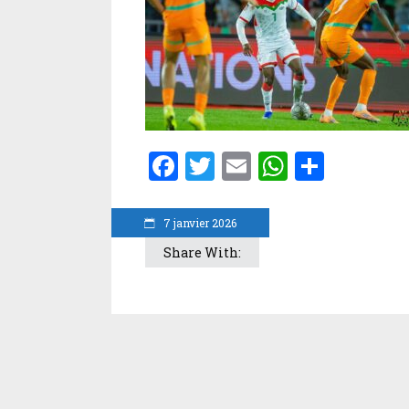
Facebook
Twitter
Email
WhatsA
Parta
7 janvier 2026
Share With: