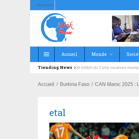
Afrikpresse
Accueil
Monde
Socié
Trending News
Education : la fédération de la Rus
Accueil
Burkina Faso
CAN Maroc 2025 : L
etal