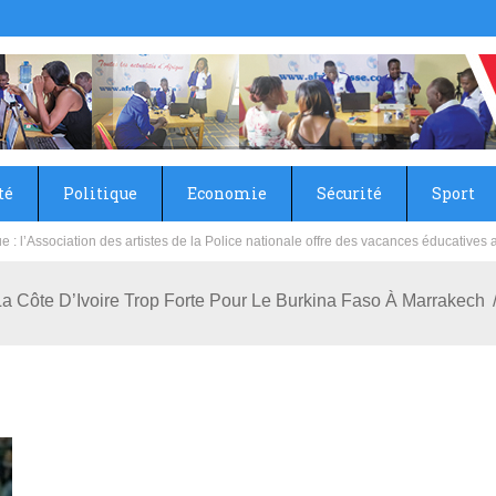
té
Politique
Economie
Sécurité
Sport
sie rénove les écoles primaire et collège du Camp Général Aboubacar Sangoulé La
a Côte D’Ivoire Trop Forte Pour Le Burkina Faso À Marrakech