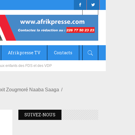
Afrikpresse TV
Contacts
mizana
 Dixit Zougmoré Naaba Saaga
SUIVEZ-NOUS