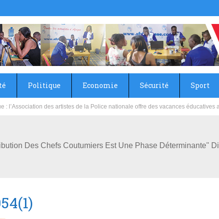
té
Politique
Economie
Sécurité
Sport
sie rénove les écoles primaire et collège du Camp Général Aboubacar Sangoulé La
ntribution Des Chefs Coutumiers Est Une Phase Déterminante"
54(1)