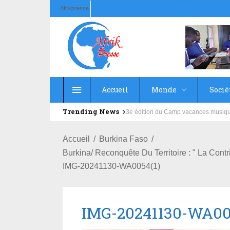
Afrikpresse
Accueil
Monde
Socié
Trending News
Education : la fédération de la Rus
Accueil
Burkina Faso
Burkina/ Reconquête Du Territoire : " La Co
IMG-20241130-WA0054(1)
IMG-20241130-WA00