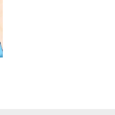
pp
ger