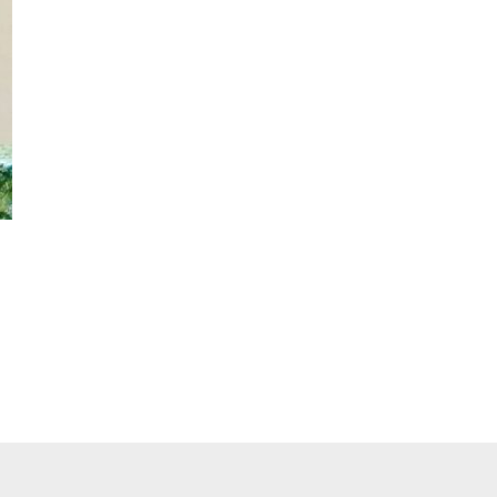
pp
ger