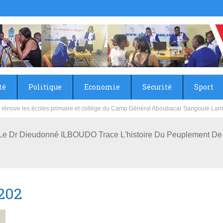
té
Politique
Economie
Sécurité
Sport
sie rénove les écoles primaire et collège du Camp Général Aboubacar Sangoulé La
e: Le Dr Dieudonné ILBOUDO Trace L'histoire Du Peuplement De
202