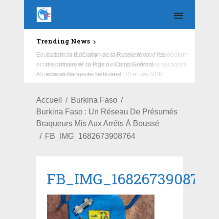
Trending News
Education : la fédération de la Russie rénove les
écoles primaire et collège du Camp Général
Aboubacar Sangoulé Lamizana
Accueil
Burkina Faso
Burkina Faso : Un Réseau De Présumés
Braqueurs Mis Aux Arrêts À Boussé
FB_IMG_1682673908764
FB_IMG_1682673908764