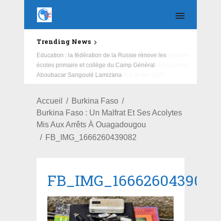
Trending News
Education : la fédération de la Russie rénove les
écoles primaire et collège du Camp Général
Aboubacar Sangoulé Lamizana
Accueil
Burkina Faso
Burkina Faso : Un Malfrat Et Ses Acolytes
Mis Aux Arrêts À Ouagadougou
FB_IMG_1666260439082
FB_IMG_1666260439082