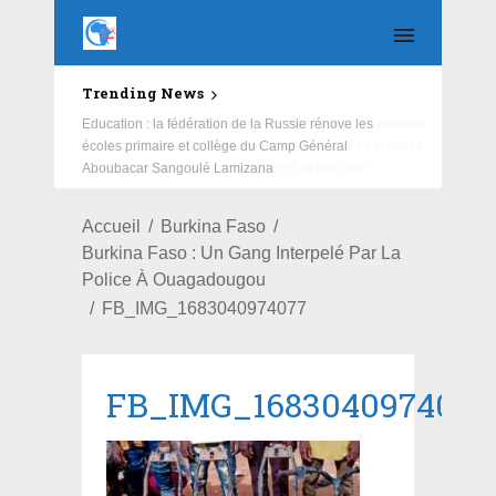
Trending News
Education : la fédération de la Russie rénove les
écoles primaire et collège du Camp Général
Aboubacar Sangoulé Lamizana
Accueil
Burkina Faso
Burkina Faso : Un Gang Interpelé Par La
Police À Ouagadougou
FB_IMG_1683040974077
FB_IMG_1683040974077