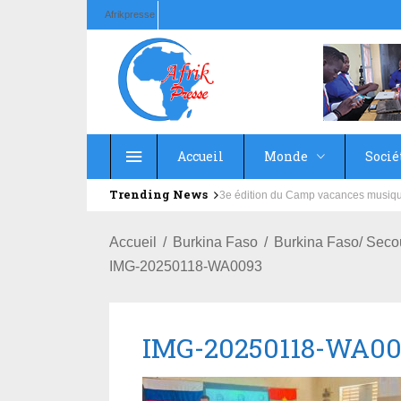
Afrikpresse
Accueil
Monde
Socié
Trending News
Education : la fédération de la Rus
Accueil
Burkina Faso
Burkina Faso/ Seco
IMG-20250118-WA0093
IMG-20250118-WA0