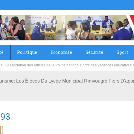
té
Politique
Economie
Sécurité
Sport
sie rénove les écoles primaire et collège du Camp Général Aboubacar Sangoulé La
urisme: Les Élèves Du Lycée Municipal Rimvougré Fiers D'app
093