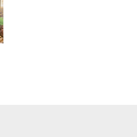
pp
ger