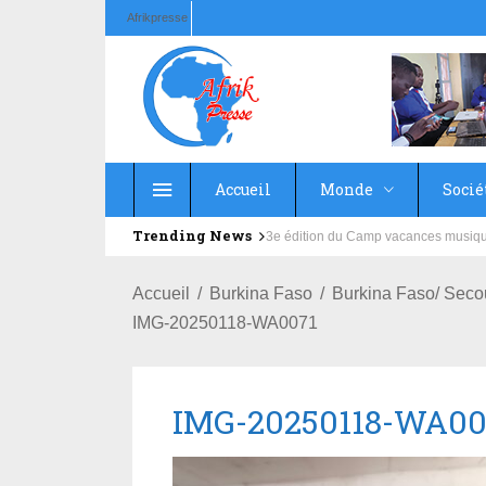
Afrikpresse
Accueil
Monde
Socié
Trending News
Education : la fédération de la Rus
Accueil
Burkina Faso
Burkina Faso/ Seco
IMG-20250118-WA0071
IMG-20250118-WA00