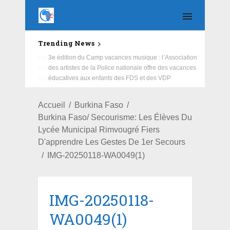
Trending News
Education : la fédération de la Russie rénove les
écoles primaire et collège du Camp Général
Aboubacar Sangoulé Lamizana
Accueil
Burkina Faso
Burkina Faso/ Secourisme: Les Élèves Du
Lycée Municipal Rimvougré Fiers
D'apprendre Les Gestes De 1er Secours
IMG-20250118-WA0049(1)
IMG-20250118-
WA0049(1)