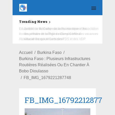
Trending News
Education : la fédération de la Russie rénove les
écoles primaire et collège du Camp Général
Aboubacar Sangoulé Lamizana
Accueil
Burkina Faso
Burkina Faso : Plusieurs Infrastructures
Routières Réalisées Ou En Chantier À
Bobo Dioulasso
FB_IMG_1679221287748
FB_IMG_1679221287748