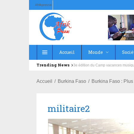
Afrikpresse
Accueil
Monde
Socié
Trending News
Education : la fédération de la Rus
Accueil
Burkina Faso
Burkina Faso : Plus
militaire2