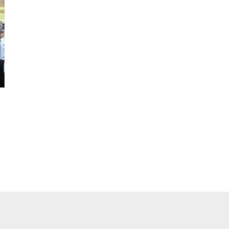
pp
ger