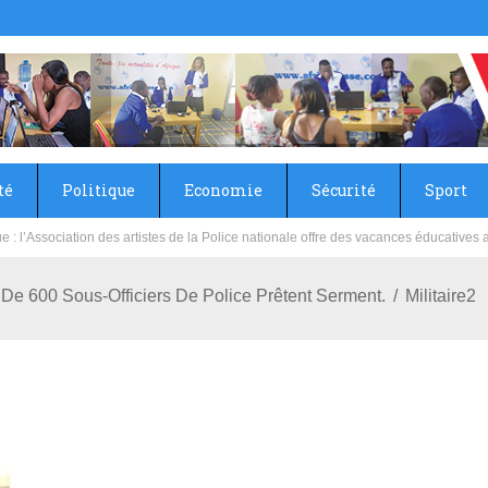
té
Politique
Economie
Sécurité
Sport
sie rénove les écoles primaire et collège du Camp Général Aboubacar Sangoulé La
 De 600 Sous-Officiers De Police Prêtent Serment.
Militaire2