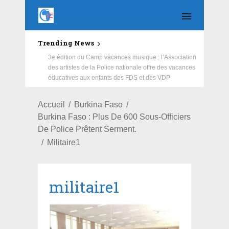
Trending News
Education : la fédération de la Russie rénove les
écoles primaire et collège du Camp Général
Aboubacar Sangoulé Lamizana
Accueil
Burkina Faso
Burkina Faso : Plus De 600 Sous-Officiers
De Police Prêtent Serment.
Militaire1
militaire1