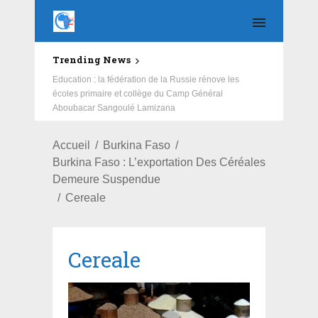
Trending News
Salubrité: African Initiative et ses partenaires redonnent
un nouveau visage au CSPS de Cissin 17
Accueil
Burkina Faso
Burkina Faso : L’exportation Des Céréales
Demeure Suspendue
Cereale
Cereale