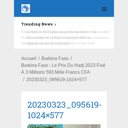
Trending News
Education : la fédération de la Russie rénove les
écoles primaire et collège du Camp Général
Aboubacar Sangoulé Lamizana
Accueil
Burkina Faso
Burkina Faso : Le Prix Du Hadj 2023 Fixé
À 3 Millions 593 Mille Francs CFA
20230323_095619-1024×577
20230323_095619-
1024×577