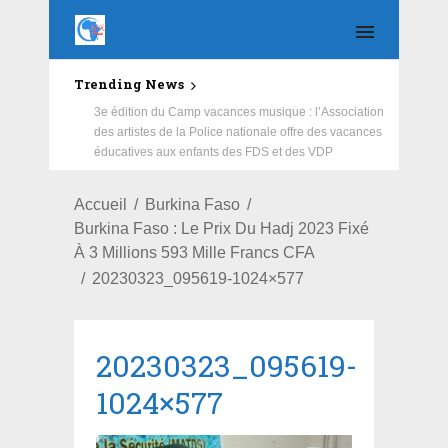
Trending News
Education : la fédération de la Russie rénove les
écoles primaire et collège du Camp Général
Aboubacar Sangoulé Lamizana
Accueil
Burkina Faso
Burkina Faso : Le Prix Du Hadj 2023 Fixé
À 3 Millions 593 Mille Francs CFA
20230323_095619-1024×577
20230323_095619-
1024×577