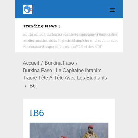
Trending News
Education : la fédération de la Russie rénove les
écoles primaire et collège du Camp Général
Aboubacar Sangoulé Lamizana
Accueil
Burkina Faso
Burkina Faso : Le Capitaine Ibrahim
Traoré Tête À Tête Avec Les Étudiants
IB6
IB6