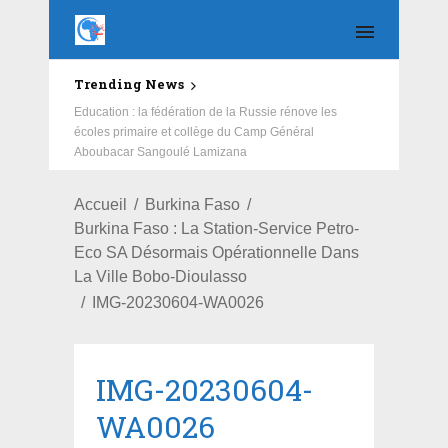
Trending News
Salubrité: African Initiative et ses partenaires redonnent
Education : la fédération de la Russie rénove les
un nouveau visage au CSPS de Cissin 17
écoles primaire et collège du Camp Général
Aboubacar Sangoulé Lamizana
Accueil
Burkina Faso
Burkina Faso : La Station-Service Petro-
Eco SA Désormais Opérationnelle Dans
La Ville Bobo-Dioulasso
IMG-20230604-WA0026
IMG-20230604-
WA0026