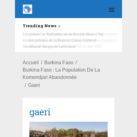
Trending News
Education : la fédération de la Russie rénove les
écoles primaire et collège du Camp Général
Aboubacar Sangoulé Lamizana
Accueil
Burkina Faso
Burkina Faso : La Population De La
Komondjari Abandonnée
Gaeri
gaeri