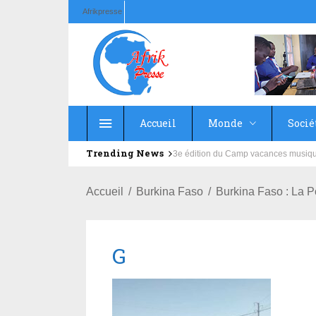
Afrikpresse
Accueil
Monde
Socié
Trending News
Education : la fédération de la Rus
Accueil
Burkina Faso
Burkina Faso : La 
G