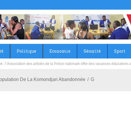
té
Politique
Economie
Sécurité
Sport
sie rénove les écoles primaire et collège du Camp Général Aboubacar Sangoulé La
Population De La Komondjari Abandonnée
G