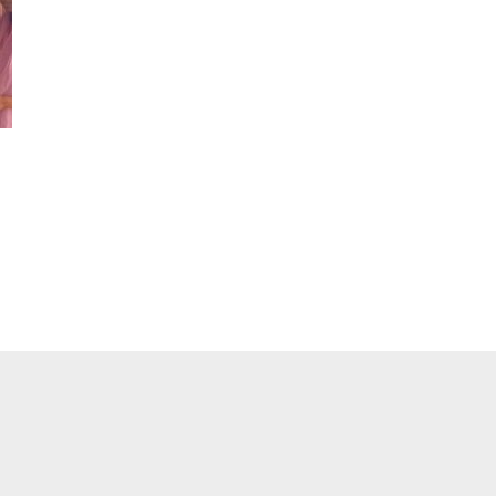
pp
ger