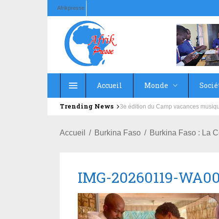
Afrikpresse
Accueil
Monde
Socié
Trending News
Education : la fédération de la Rus
Accueil
Burkina Faso
Burkina Faso : La
IMG-20260119-WA0