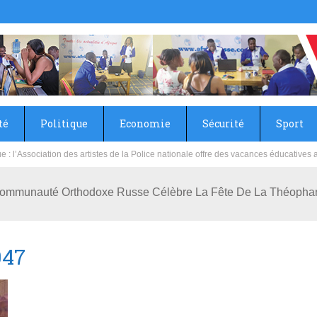
té
Politique
Economie
Sécurité
Sport
sie rénove les écoles primaire et collège du Camp Général Aboubacar Sangoulé La
 Communauté Orthodoxe Russe Célèbre La Fête De La Théopha
047