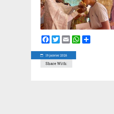
Facebook
Twitter
Email
WhatsA
Parta
19 janvier 2026
Share With: