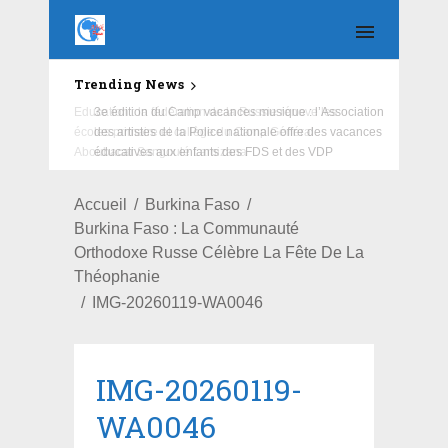
Trending News
Education : la fédération de la Russie rénove les
écoles primaire et collège du Camp Général
Aboubacar Sangoulé Lamizana
Accueil
Burkina Faso
Burkina Faso : La Communauté
Orthodoxe Russe Célèbre La Fête De La
Théophanie
IMG-20260119-WA0046
IMG-20260119-
WA0046