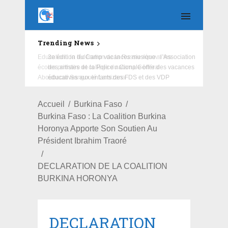
Trending News
Education : la fédération de la Russie rénove les
écoles primaire et collège du Camp Général
Aboubacar Sangoulé Lamizana
Accueil
Burkina Faso
Burkina Faso : La Coalition Burkina
Horonya Apporte Son Soutien Au
Président Ibrahim Traoré
DECLARATION DE LA COALITION
BURKINA HORONYA
DECLARATION