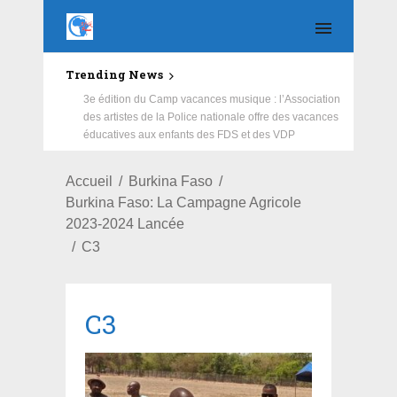
Trending News
Education : la fédération de la Russie rénove les
écoles primaire et collège du Camp Général
Aboubacar Sangoulé Lamizana
Accueil
Burkina Faso
Burkina Faso: La Campagne Agricole
2023-2024 Lancée
C3
C3