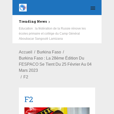
Trending News
Education : la fédération de la Russie rénove les
écoles primaire et collège du Camp Général
Aboubacar Sangoulé Lamizana
Accueil
Burkina Faso
Burkina Faso : La 28ème Édition Du
FESPACO Se Tient Du 25 Février Au 04
Mars 2023
F2
F2