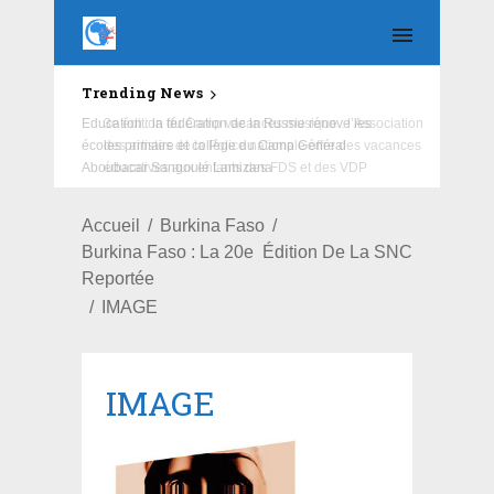
Trending News
Education : la fédération de la Russie rénove les
écoles primaire et collège du Camp Général
Aboubacar Sangoulé Lamizana
Accueil
Burkina Faso
Burkina Faso : La 20e Édition De La SNC
Reportée
IMAGE
IMAGE