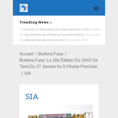
Trending News
Education : la fédération de la Russie rénove les
écoles primaire et collège du Camp Général
Aboubacar Sangoulé Lamizana
Accueil
Burkina Faso
Burkina Faso: La 16e Édition Du SIAO Se
Tient Du 27 Janvier Au 5 Février Prochain
SIA
SIA