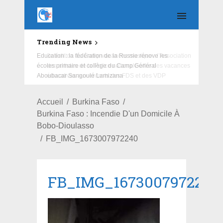
Trending News
Education : la fédération de la Russie rénove les
écoles primaire et collège du Camp Général
Aboubacar Sangoulé Lamizana
Accueil
Burkina Faso
Burkina Faso : Incendie D'un Domicile À
Bobo-Dioulasso
FB_IMG_1673007972240
FB_IMG_1673007972240